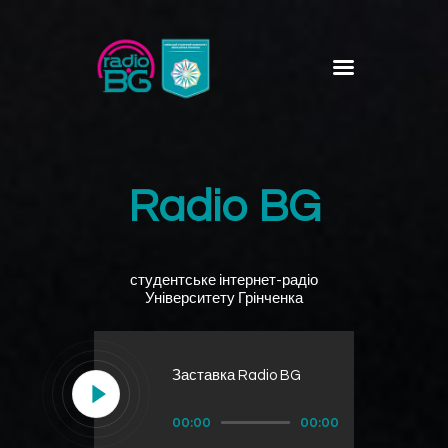
RADIO BG
Головна
Новини
Проєкти
Radio BG
Про нас
Контакти
студентське інтернет-радіо
Університету Грінченка
Заставка Radio BG
Аудіопрогравач
00:00
00:00