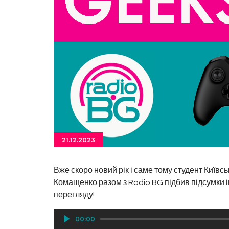
21.12.2023
Вже скоро новий рік і саме тому студент Київс
Комащенко разом з Radio BG підбив підсумки ігр
перегляду!
Аудіопрогравач
00:00