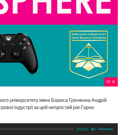
0
ького університету імені Бориса Грінченка Андрій
ової індустрії за цей непростий рік! Гарно
Використовуй
00:00
клавіші