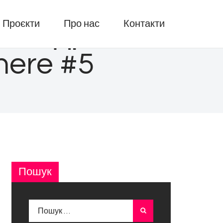
Проєкти
Про нас
Контакти
 з Андрієм
ere #5
Пошук
Пошук: