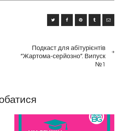
зі
стрілками
Вгору/
Вниз
для
збільшення
НАСТУПНИЙ
Подкаст для абітурієнтів
ПОСТ
чи
зменшення
“Жартома-серйозно”. Випуск
гучності.
№1
обатися