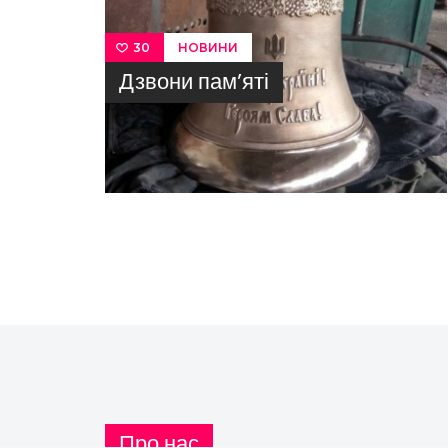
НОВИНИ
30
Дзвони пам’яті
Про нас