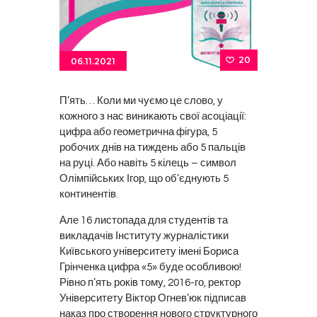
20
06.11.2021
П’ять… Коли ми чуємо це слово, у
кожного з нас виникають свої асоціації:
цифра або геометрична фігура, 5
робочих днів на тиждень або 5 пальців
на руці. Або навіть 5 кілець – символ
Олімпійських Ігор, що об’єднують 5
континентів.
Але 16 листопада для студентів та
викладачів Інституту журналістики
Київського університету імені Бориса
Грінченка цифра «5» буде особливою!
Рівно п’ять років тому, 2016-го, ректор
Університету Віктор Огнев’юк підписав
наказ про створення нового структурного