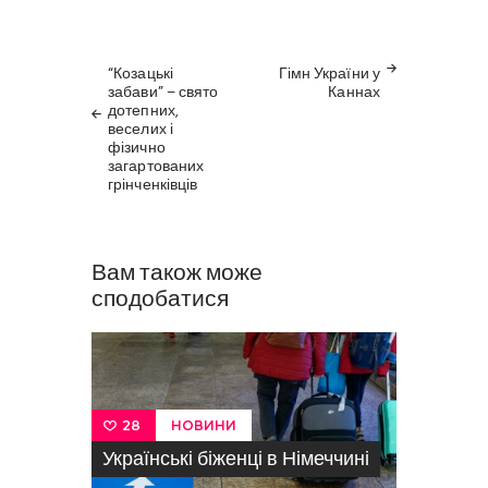
Навігація
ПОПЕРЕДНІЙ
НАСТУПНИЙ
записів
“Козацькі
Гімн України у
ПОСТ
ПОСТ
забави” – свято
Каннах
дотепних,
веселих і
фізично
загартованих
грінченківців
Вам також може
сподобатися
НОВИНИ
28
Українські біженці в Німеччині