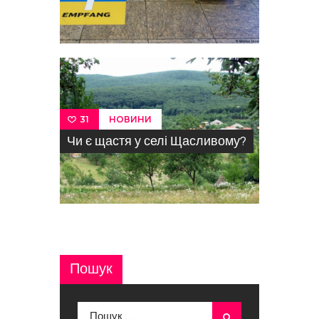
НОВИНИ
31
Чи є щастя у селі Щасливому?
Пошук
Пошук: