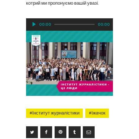
котрий ми пропонуємо вашій увазі.
Аудіопрогравач
00:00
00:00
#Інститут журналістики
#їжачок