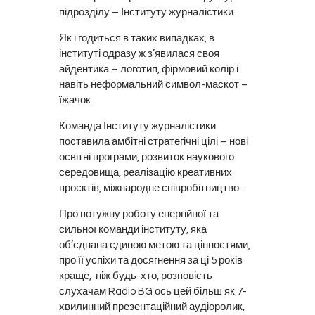
підрозділу – Інституту журналістики.
Як і годиться в таких випадках, в
інституті одразу ж з’явилася своя
айдентика – логотип, фірмовий колір і
навіть неформальний символ-маскот –
їжачок.
Команда Інституту журналістики
поставила амбітні стратегічні цілі – нові
освітні програми, розвиток наукового
середовища, реалізацію креативних
проєктів, міжнародне співробітництво…
Про потужну роботу енергійної та
сильної команди інституту, яка
об’єднана єдиною метою та цінностями,
про її успіхи та досягнення за ці 5 років
краще, ніж будь-хто, розповість
слухачам Radio BG ось цей більш як 7-
хвилинний презентаційний аудіоролик,