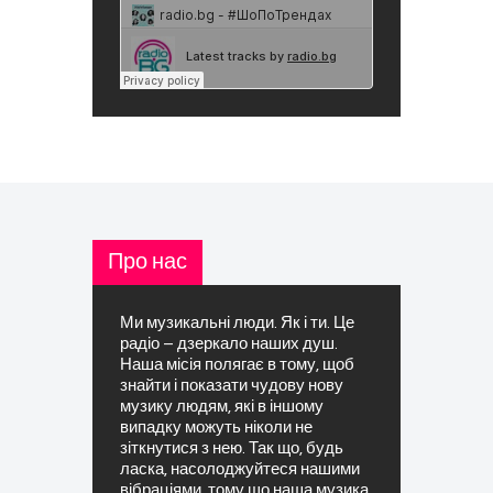
Про нас
Ми музикальні люди. Як і ти. Це
радіо – дзеркало наших душ.
Наша місія полягає в тому, щоб
знайти і показати чудову нову
музику людям, які в іншому
випадку можуть ніколи не
зіткнутися з нею. Так що, будь
ласка, насолоджуйтеся нашими
вібраціями, тому що наша музика